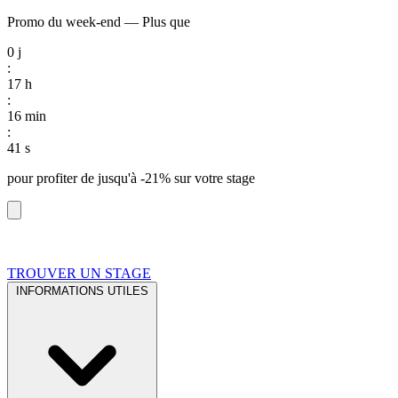
Promo du week-end
—
Plus que
0
j
:
17
h
:
16
min
:
40
s
pour profiter de
jusqu'à -21%
sur votre stage
TROUVER UN STAGE
INFORMATIONS UTILES