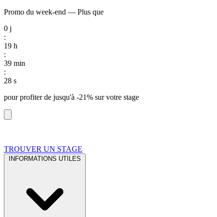
Promo du week-end
—
Plus que
0
j
:
19
h
:
39
min
:
27
s
pour profiter de
jusqu'à -21%
sur votre stage
TROUVER UN STAGE
INFORMATIONS UTILES