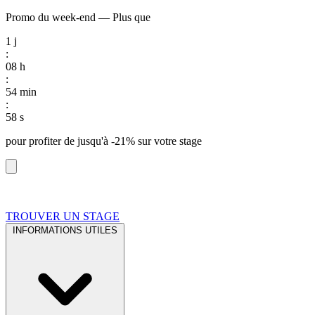
Promo du week-end
—
Plus que
1
j
:
08
h
:
54
min
:
57
s
pour profiter de
jusqu'à -21%
sur votre stage
TROUVER UN STAGE
INFORMATIONS UTILES