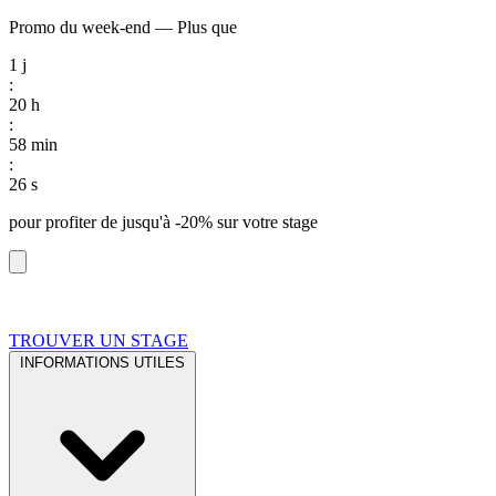
Promo du week-end
—
Plus que
1
j
:
20
h
:
58
min
:
25
s
pour profiter de
jusqu'à -20%
sur votre stage
TROUVER UN STAGE
INFORMATIONS UTILES