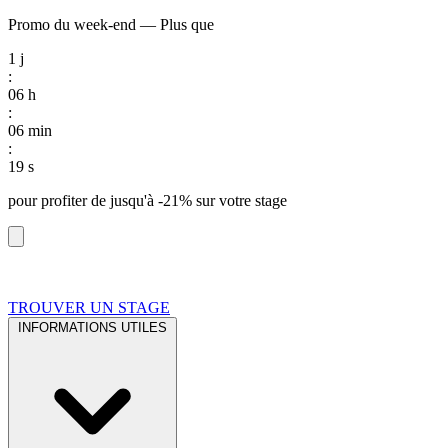
Promo du week-end
—
Plus que
1
j
:
06
h
:
06
min
:
18
s
pour profiter de
jusqu'à -21%
sur votre stage
TROUVER UN STAGE
INFORMATIONS UTILES