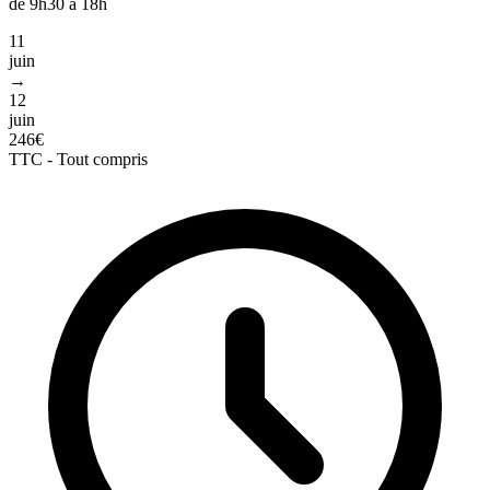
de 9h30 à 18h
11
juin
→
12
juin
246€
TTC - Tout compris