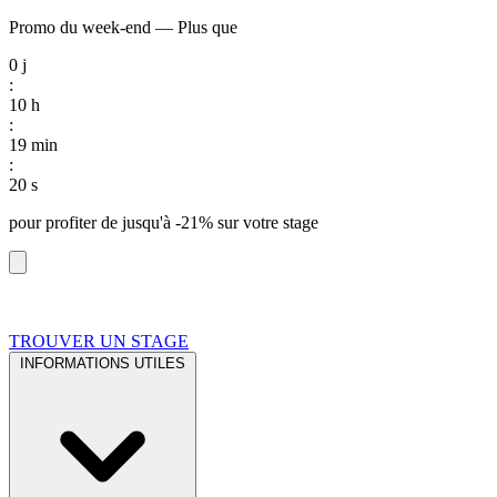
Promo du week-end
—
Plus que
0
j
:
10
h
:
19
min
:
19
s
pour profiter de
jusqu'à -21%
sur votre stage
TROUVER UN STAGE
INFORMATIONS UTILES