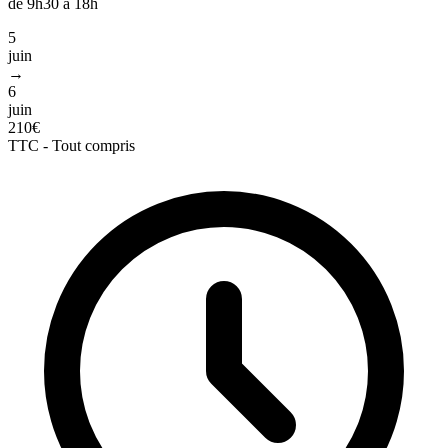
de 9h30 à 18h
5
juin
→
6
juin
210€
TTC - Tout compris