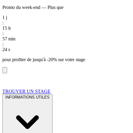
Promo du week-end
—
Plus que
1
j
:
15
h
:
57
min
:
23
s
pour profiter de
jusqu'à -20%
sur votre stage
TROUVER UN STAGE
INFORMATIONS UTILES