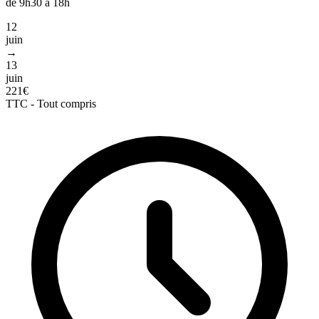
de 9h30 à 18h
12
juin
→
13
juin
221€
TTC - Tout compris