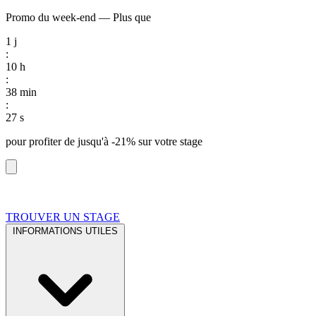
Promo du week-end
—
Plus que
1
j
:
10
h
:
38
min
:
26
s
pour profiter de
jusqu'à -21%
sur votre stage
TROUVER UN STAGE
INFORMATIONS UTILES