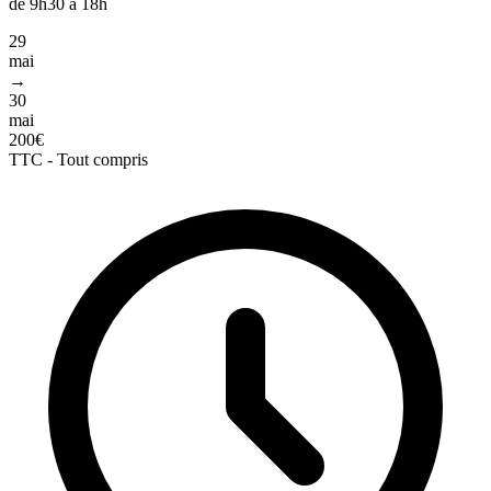
de 9h30 à 18h
29
mai
→
30
mai
200€
TTC - Tout compris