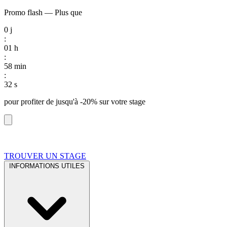
Promo flash
—
Plus que
0
j
:
01
h
:
58
min
:
31
s
pour profiter de
jusqu'à -20%
sur votre stage
TROUVER UN STAGE
INFORMATIONS UTILES