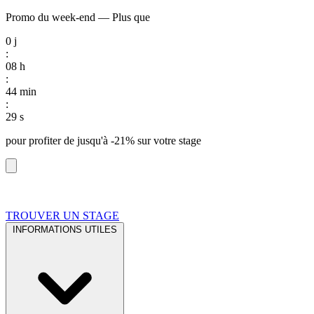
Promo du week-end
—
Plus que
0
j
:
08
h
:
44
min
:
28
s
pour profiter de
jusqu'à -21%
sur votre stage
TROUVER UN STAGE
INFORMATIONS UTILES