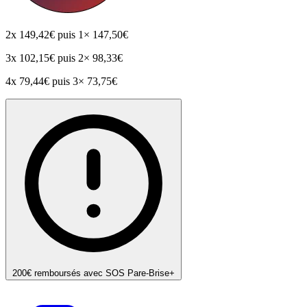
2x
149,42€
puis 1× 147,50€
3x
102,15€
puis 2× 98,33€
4x
79,44€
puis 3× 73,75€
200€ remboursés avec SOS Pare-Brise+