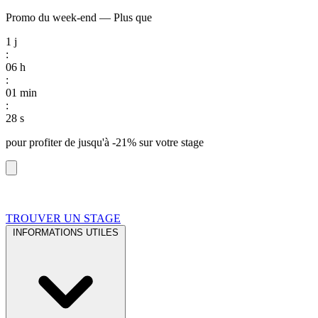
Promo du week-end
—
Plus que
1
j
:
06
h
:
01
min
:
27
s
pour profiter de
jusqu'à -21%
sur votre stage
TROUVER UN STAGE
INFORMATIONS UTILES