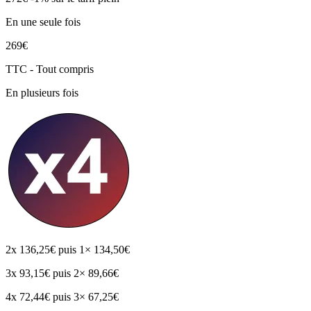
En une seule fois
269€
TTC - Tout compris
En plusieurs fois
2x
136,25€
puis 1× 134,50€
3x
93,15€
puis 2× 89,66€
4x
72,44€
puis 3× 67,25€