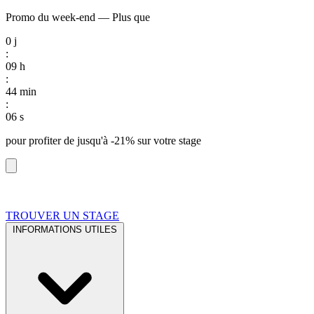
Promo du week-end
—
Plus que
0
j
:
09
h
:
44
min
:
05
s
pour profiter de
jusqu'à -21%
sur votre stage
TROUVER UN STAGE
INFORMATIONS UTILES