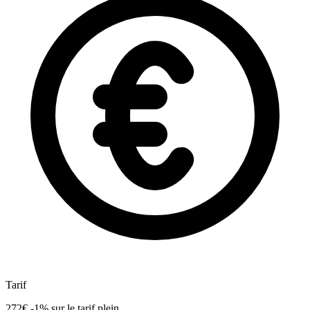
Tarif
272€
-1%
sur le tarif plein