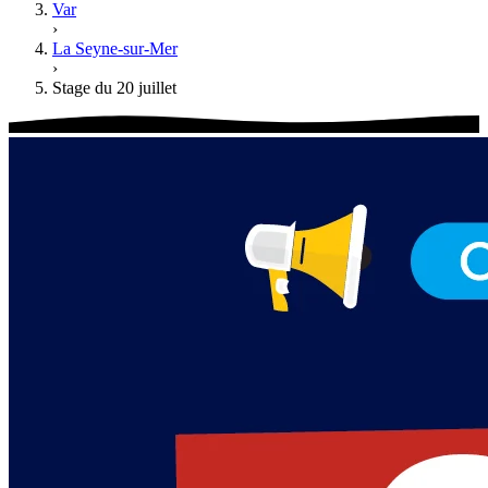
Var
›
La Seyne-sur-Mer
›
Stage du 20 juillet