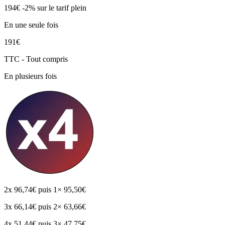
194€
-2%
sur le tarif plein
En une seule fois
191€
TTC - Tout compris
En plusieurs fois
2x
96,74€
puis 1× 95,50€
3x
66,14€
puis 2× 63,66€
4x
51,44€
puis 3× 47,75€