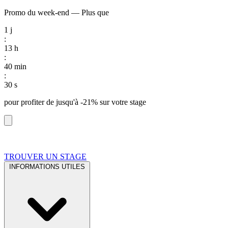
Promo du week-end
—
Plus que
1
j
:
13
h
:
40
min
:
29
s
pour profiter de
jusqu'à -21%
sur votre stage
TROUVER UN STAGE
INFORMATIONS UTILES