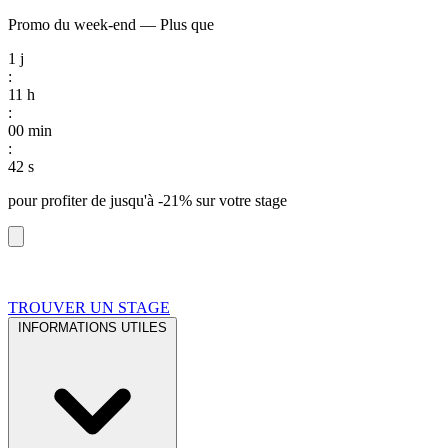
Promo du week-end
—
Plus que
1
j
:
11
h
:
00
min
:
41
s
pour profiter de
jusqu'à -21%
sur votre stage
TROUVER UN STAGE
INFORMATIONS UTILES