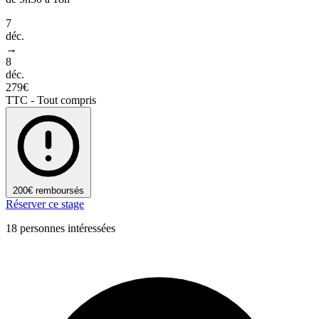
7
déc.
→
8
déc.
279€
TTC - Tout compris
200€ remboursés
Réserver ce stage
18 personnes intéressées