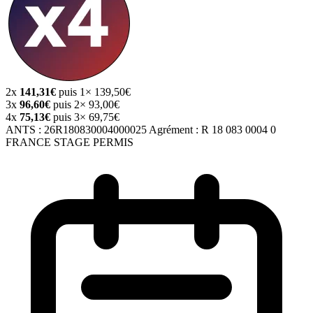
2x
141,31€
puis 1× 139,50€
3x
96,60€
puis 2× 93,00€
4x
75,13€
puis 3× 69,75€
ANTS :
26R180830004000025
Agrément :
R 18 083 0004 0
FRANCE STAGE PERMIS