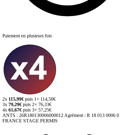
Paiement en plusieurs fois
2x
115,99€
puis 1× 114,50€
3x
79,29€
puis 2× 76,33€
4x
61,67€
puis 3× 57,25€
ANTS :
26R180130006000012
Agrément :
R 18 013 0006 0
FRANCE STAGE PERMIS