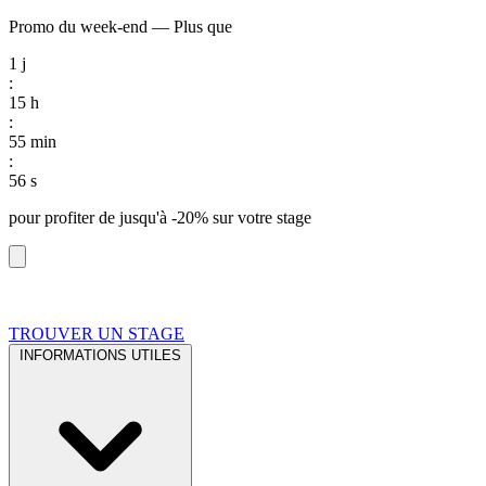
Promo du week-end
—
Plus que
1
j
:
15
h
:
55
min
:
55
s
pour profiter de
jusqu'à -20%
sur votre stage
TROUVER UN STAGE
INFORMATIONS UTILES