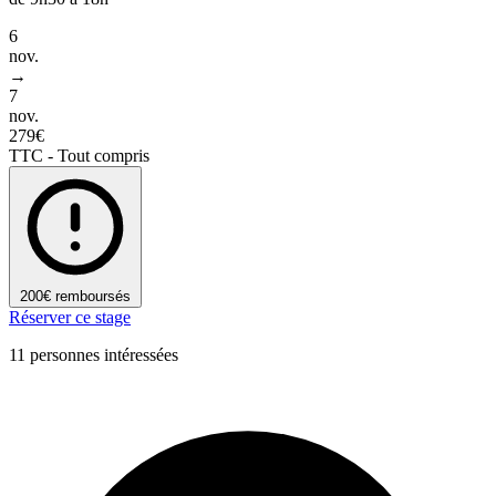
6
nov.
→
7
nov.
279€
TTC - Tout compris
200€ remboursés
Réserver ce stage
11 personnes intéressées