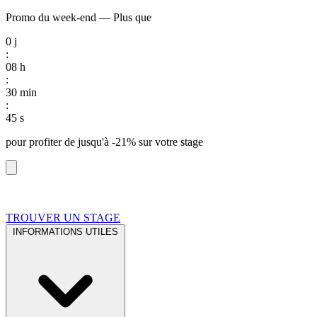
Promo du week-end
—
Plus que
0
j
:
08
h
:
30
min
:
44
s
pour profiter de
jusqu'à -21%
sur votre stage
TROUVER UN STAGE
INFORMATIONS UTILES