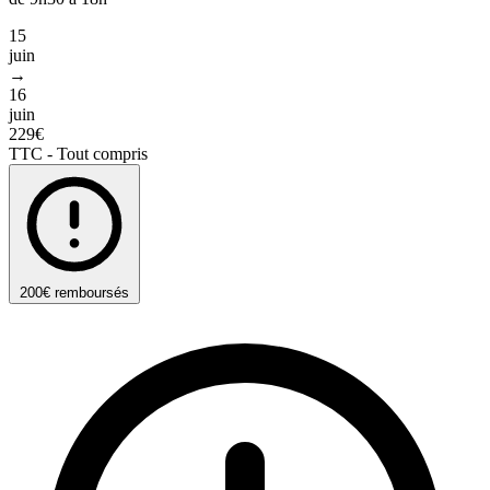
15
juin
→
16
juin
229€
TTC - Tout compris
200€ remboursés