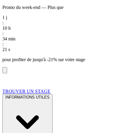
Promo du week-end
—
Plus que
1
j
:
10
h
:
34
min
:
20
s
pour profiter de
jusqu'à -21%
sur votre stage
TROUVER UN STAGE
INFORMATIONS UTILES