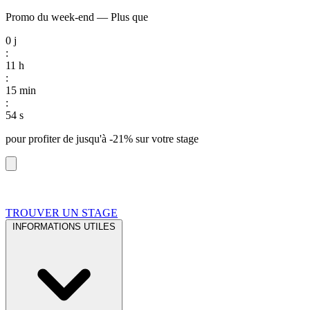
Promo du week-end
—
Plus que
0
j
:
11
h
:
15
min
:
53
s
pour profiter de
jusqu'à -21%
sur votre stage
TROUVER UN STAGE
INFORMATIONS UTILES