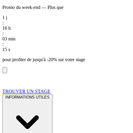
Promo du week-end
—
Plus que
1
j
:
16
h
:
03
min
:
14
s
pour profiter de
jusqu'à -20%
sur votre stage
TROUVER UN STAGE
INFORMATIONS UTILES