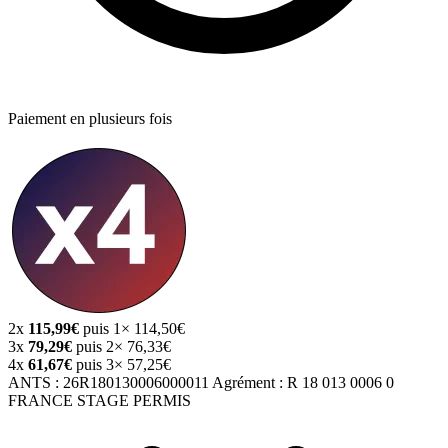
Paiement en plusieurs fois
2x
115,99€
puis 1× 114,50€
3x
79,29€
puis 2× 76,33€
4x
61,67€
puis 3× 57,25€
ANTS :
26R180130006000011
Agrément :
R 18 013 0006 0
FRANCE STAGE PERMIS