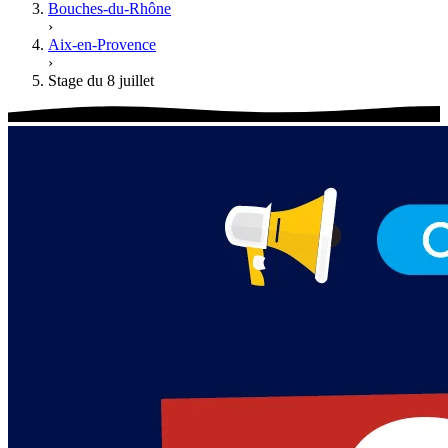
Bouches-du-Rhône
›
Aix-en-Provence
›
Stage du 8 juillet