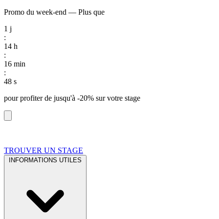
Promo du week-end
—
Plus que
1
j
:
14
h
:
16
min
:
47
s
pour profiter de
jusqu'à -20%
sur votre stage
TROUVER UN STAGE
INFORMATIONS UTILES