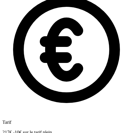
Tarif
217€
-10€
sur le tarif plein