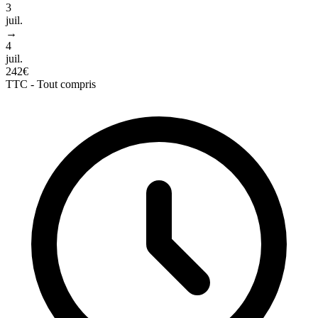
3
juil.
→
4
juil.
242€
TTC - Tout compris