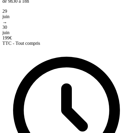
de 9h30 à 18h
29
juin
→
30
juin
199€
TTC - Tout compris