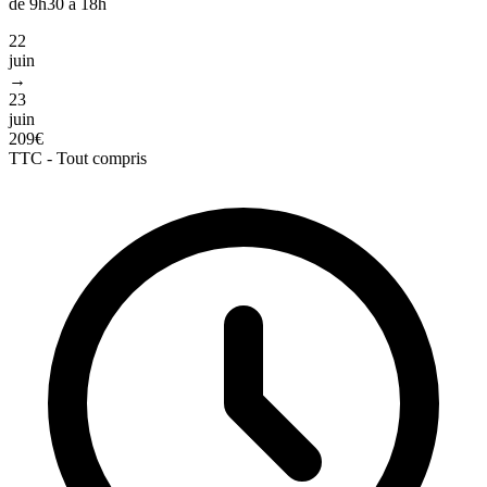
de 9h30 à 18h
22
juin
→
23
juin
209€
TTC - Tout compris