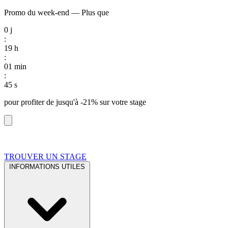
Promo du week-end
—
Plus que
0
j
:
19
h
:
01
min
:
44
s
pour profiter de
jusqu'à -21%
sur votre stage
TROUVER UN STAGE
INFORMATIONS UTILES